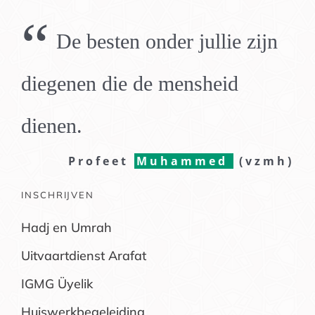
Contact
“
De besten onder jullie zijn
diegenen die de mensheid
dienen.
Profeet
Muhammed
(vzmh)
INSCHRIJVEN
Hadj en Umrah
Uitvaartdienst Arafat
IGMG Üyelik
Huiswerkbegeleiding