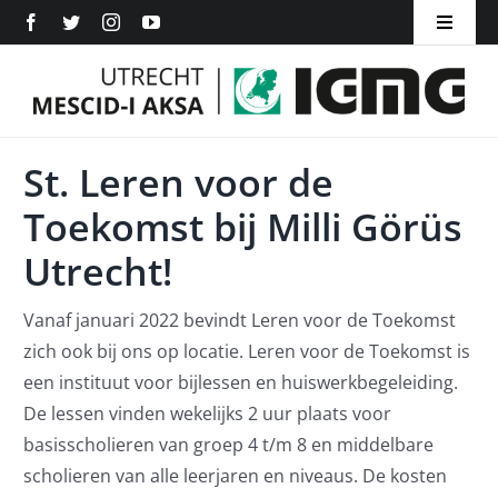
Ga
Toggle
naar
Navigat
Home
inhoud
Over ons
St. Leren voor de
Inschrijven
Toekomst bij Milli Görüs
Utrecht!
ANBI
Word Lid
Vanaf januari 2022 bevindt Leren voor de Toekomst
zich ook bij ons op locatie. Leren voor de Toekomst is
Aanmelden
een instituut voor bijlessen en huiswerkbegeleiding.
De lessen vinden wekelijks 2 uur plaats voor
Doneer
basisscholieren van groep 4 t/m 8 en middelbare
scholieren van alle leerjaren en niveaus. De kosten