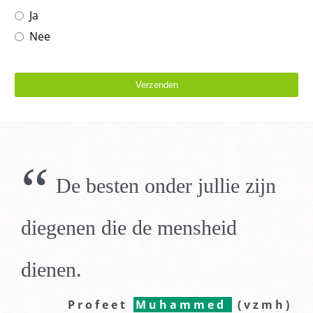
Ja
Nee
Verzenden
Dit
veld
moet
“
leeg
De besten onder jullie zijn
blijven
diegenen die de mensheid
dienen.
Profeet
Muhammed
(vzmh)