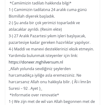
Contact
*Camiimizin tadilatı hakkında bilgi*
1-) Camimizin tadilatına 24 aralık cuma günü
Bismillah diyerek başladık.
2-) Şu anda bir çok yerimizi toparladık ve
atılacaklar ayrıldı. (Resim ekte)
3-) 27 Aralık Pazartesi yıkım işleri başlıyacak,
pazartesiye kadar gereken hazırlıklar yapılıyor.
4-) Maddi ve manevi desteklerinizi eksik etmeyin.
Yardımda bulunmak isteyenler için link:
https://doneer.mghilversum.nl
_Allah yolunda sevdiğiniz şeylerden
harcamadıkça iyiliğe asla eremezsiniz. Ne
harcarsanız Allah onu hakkıyla bilir. { Âl-i İmrân
Suresi – 92 . Ayet }_
*Informatie over renovatie*
1-) We zijn met de wil van Allah begonnen met de