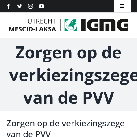
Ga
Toggle
naar
Navigat
Home
inhoud
Over ons
Zorgen op de
Inschrijven
verkiezingszeg
ANBI
Word Lid
van de PVV
Aanmelden
Zorgen op de verkiezingszege
Doneer
van de PVV